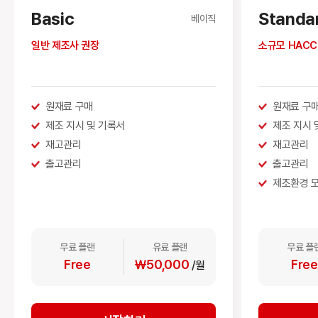
Basic
Standa
베이직
일반 제조사 권장
소규모 HACC
원재료 구매
원재료 구
제조 지시 및 기록서
제조 지시 
재고관리
재고관리
출고관리
출고관리
제조환경 
무료 플랜
유료 플랜
무료 플
Free
￦50,000
Free
/월